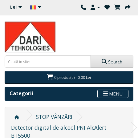
Lei
Search
0 produs(e) - 0,00 Lei
Categorii
MENU
STOP VÂNZĂRI
Detector digital de alcool PNI AlcAlert
BT5500