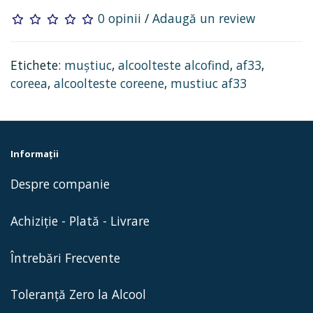
0 opinii
/
Adaugă un review
Etichete:
muștiuc
,
alcoolteste alcofind
,
af33
,
coreea
,
alcoolteste coreene
,
mustiuc af33
Informaţii
Despre companie
Achiziție - Plată - Livrare
Întrebări Frecvente
Toleranță Zero la Alcool