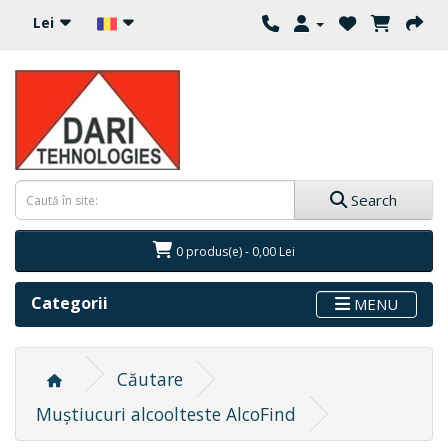
Lei
Search
0 produs(e) - 0,00 Lei
Categorii
MENU
Căutare
Muștiucuri alcoolteste AlcoFind