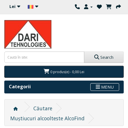
Lei
Search
0 produs(e) - 0,00 Lei
Categorii
MENU
Căutare
Muștiucuri alcoolteste AlcoFind