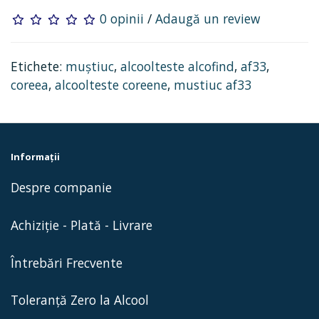
0 opinii
/
Adaugă un review
Etichete:
muștiuc
,
alcoolteste alcofind
,
af33
,
coreea
,
alcoolteste coreene
,
mustiuc af33
Informaţii
Despre companie
Achiziție - Plată - Livrare
Întrebări Frecvente
Toleranță Zero la Alcool