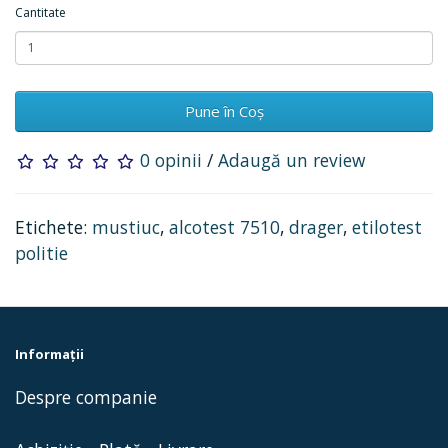
Cantitate
Pune în Coş
0 opinii
/
Adaugă un review
Etichete:
mustiuc
,
alcotest 7510
,
drager
,
etilotest
politie
Informaţii
Despre companie