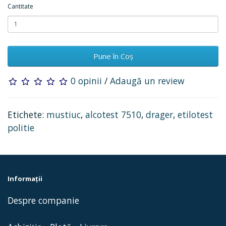
Cantitate
Pune în Coş
0 opinii
/
Adaugă un review
Etichete:
mustiuc
,
alcotest 7510
,
drager
,
etilotest
politie
Informaţii
Despre companie