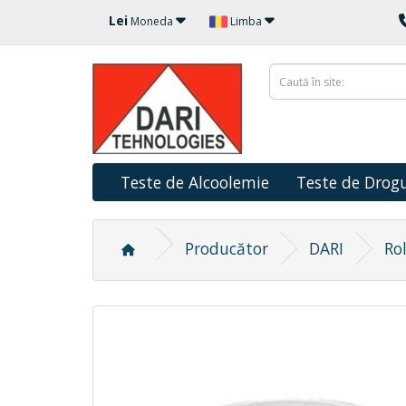
Lei
Moneda
Limba
Teste de Alcoolemie
Teste de Drogu
Producător
DARI
Ro