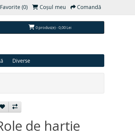
Favorite (0)
Coşul meu
Comandă
0 produs(e) - 0,00 Lei
ță
Diverse
Role de hartie