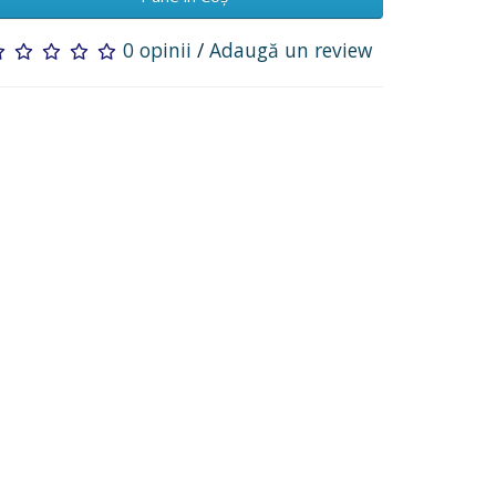
0 opinii
/
Adaugă un review