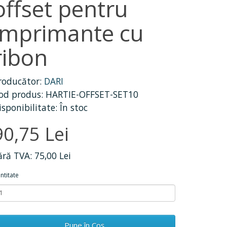
offset pentru
imprimante cu
ribon
roducător:
DARI
od produs: HARTIE-OFFSET-SET10
isponibilitate: În stoc
90,75 Lei
ără TVA: 75,00 Lei
ntitate
Pune în Coş