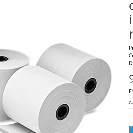
P
C
D
F
Ca