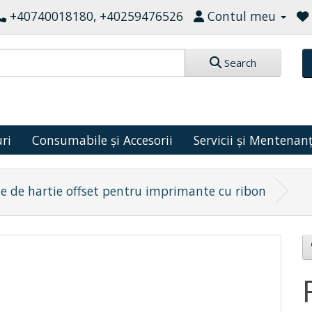
+40740018180, +40259476526
Contul meu
Search
ri
Consumabile și Accesorii
Servicii și Mentenan
le de hartie offset pentru imprimante cu ribon