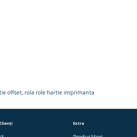
tie offset
,
rola role hartie imprimanta
Clienţi
Extra
ct
Producători