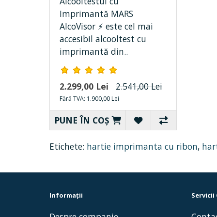
Alcooltestul cu
Imprimantă MARS
AlcoVisor ⚡ este cel mai
accesibil alcooltest cu
imprimantă din..
2.299,00 Lei
2.541,00 Lei
Fără TVA: 1.900,00 Lei
PUNE ÎN COŞ
Etichete:
hartie imprimanta cu ribon
,
har
Informaţii
Servicii 
Despre companie
Conta