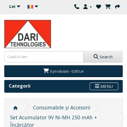
Lei
Search
0 produs(e) - 0,00 Lei
Categorii
MENU
Consumabile și Accesorii
Set Acumulator 9V Ni-MH 250 mAh +
Încărcător