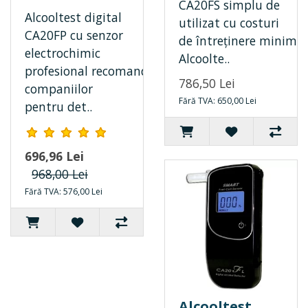
CA20FS simplu de
Alcooltest digital
utilizat cu costuri
CA20FP cu senzor
de întreținere minime
electrochimic
Alcoolte..
profesional recomandat
786,50 Lei
companiilor
Fără TVA: 650,00 Lei
pentru det..
696,96 Lei
968,00 Lei
Fără TVA: 576,00 Lei
Alcooltest