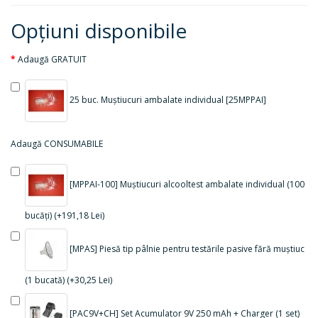
Opţiuni disponibile
Adaugă GRATUIT
25 buc. Muștiucuri ambalate individual [25MPPAI]
Adaugă CONSUMABILE
[MPPAI-100] Muștiucuri alcooltest ambalate individual (100
bucăți) (+191,18 Lei)
[MPAS] Piesă tip pâlnie pentru testările pasive fără muștiuc
(1 bucată) (+30,25 Lei)
[PAC9V+CH] Set Acumulator 9V 250 mAh + Charger (1 set)