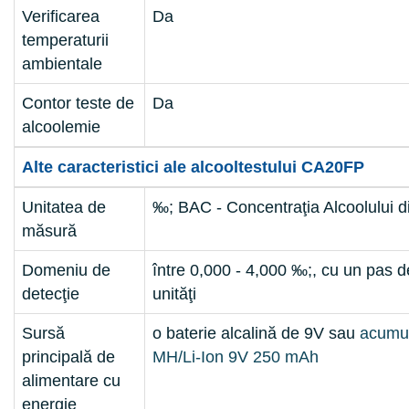
Verificarea
Da
temperaturii
ambientale
Contor teste de
Da
alcoolemie
Alte caracteristici ale alcooltestului CA20FP
Unitatea de
‰; BAC - Concentraţia Alcoolului d
măsură
Domeniu de
între 0,000 - 4,000 ‰;, cu un pas 
detecţie
unităţi
Sursă
o baterie alcalină de 9V sau
acumul
principală de
MH/Li-Ion 9V 250 mAh
alimentare cu
energie