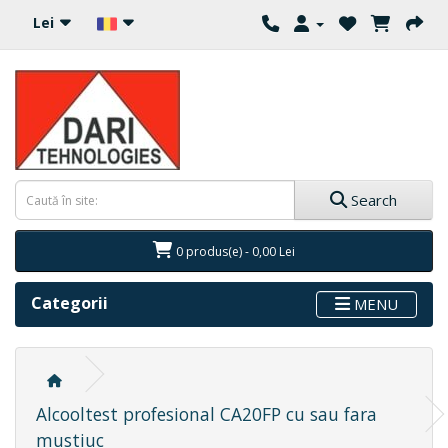
Lei
Search
0 produs(e) - 0,00 Lei
Categorii
MENU
Alcooltest profesional CA20FP cu sau fara
mustiuc