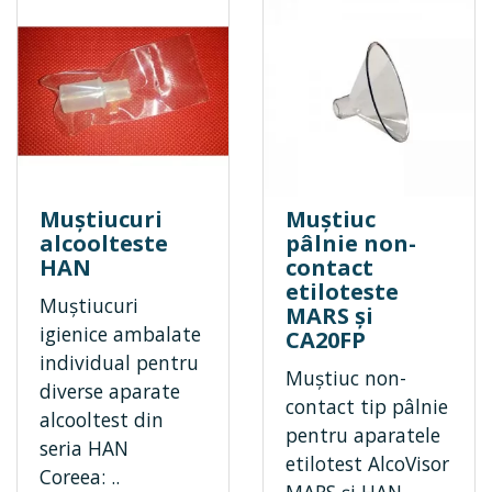
Muștiucuri
Muștiuc
alcoolteste
pâlnie non-
HAN
contact
etiloteste
Muștiucuri
MARS și
igienice ambalate
CA20FP
individual pentru
Muștiuc non-
diverse aparate
contact tip pâlnie
alcooltest din
pentru aparatele
seria HAN
etilotest AlcoVisor
Coreea: ..
MARS și HAN-