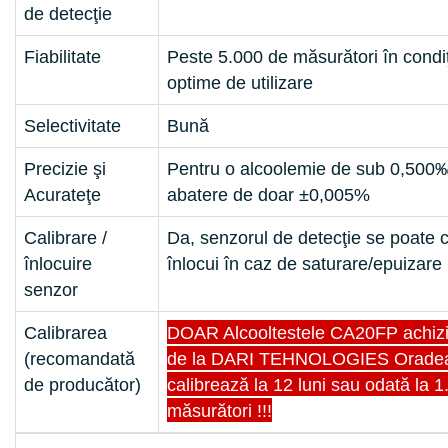
de detecţie
Fiabilitate
Peste 5.000 de măsurători în condiţ
optime de utilizare
Selectivitate
Bună
Precizie şi
Pentru o alcoolemie de sub 0,500‰
Acurateţe
abatere de doar ±0,005%
Calibrare /
Da, senzorul de detecţie se poate c
înlocuire
înlocui în caz de saturare/epuizare
senzor
Calibrarea
DOAR Alcooltestele CA20FP achizi
(recomandată
de la DARI TEHNOLOGIES Orade
de producător)
calibrează la 12 luni sau odată la 1
măsurători !!!