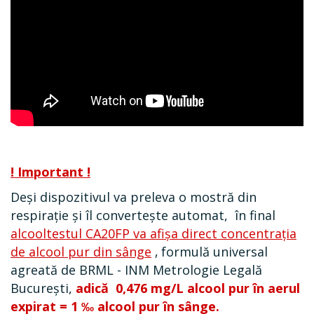
! Important !
Deși
dispozitivul va preleva o mostră din
respirație
și îl convertește automat, în final
alcooltestul CA20FP va afișa direct concentrația
de alcool pur din sânge
,
formulă universal
agreată de BRML - INM Metrologie Legală
București,
adică 0,476 mg/L alcool pur în aerul
expirat = 1 ‰ alcool pur în sânge.