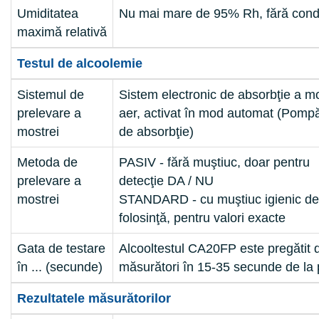
Umiditatea
Nu mai mare de 95% Rh, fără con
maximă relativă
Testul de alcoolemie
Sistemul de
Sistem electronic de absorbţie a mo
prelevare a
aer, activat în mod automat (Pompă
mostrei
de absorbţie)
Metoda de
PASIV - fără muştiuc, doar pentru
prelevare a
detecţie
DA / NU
mostrei
STANDARD - cu muştiuc igienic de
folosinţă, pentru valori exacte
Gata de testare
Alcooltestul CA20FP este pregătit 
în ... (secunde)
măsurători în 15-35 secunde de la 
Rezultatele măsurătorilor