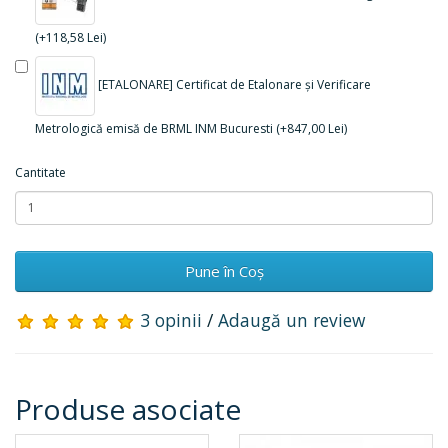
(+118,58 Lei)
[ETALONARE] Certificat de Etalonare și Verificare
Metrologică emisă de BRML INM Bucuresti (+847,00 Lei)
Cantitate
Pune în Coş
3 opinii
/
Adaugă un review
Produse asociate