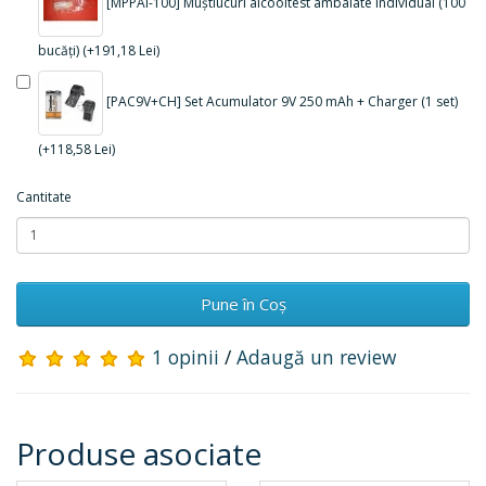
[MPPAI-100] Muștiucuri alcooltest ambalate individual (100
bucăți) (+191,18 Lei)
[PAC9V+CH] Set Acumulator 9V 250 mAh + Charger (1 set)
(+118,58 Lei)
Cantitate
Pune în Coş
1 opinii
/
Adaugă un review
Produse asociate