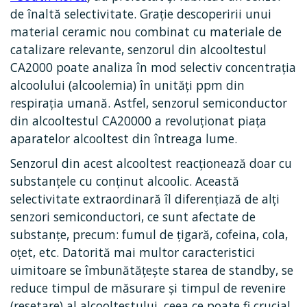
de înaltă selectivitate. Grație descoperirii unui
material ceramic nou combinat cu materiale de
catalizare relevante, senzorul din alcooltestul
CA2000 poate analiza în mod selectiv concentrația
alcoolului (alcoolemia) în unităţi ppm din
respirația umană. Astfel, senzorul semiconductor
din alcooltestul CA20000 a revoluționat piața
aparatelor alcooltest din întreaga lume.
Senzorul din acest alcooltest reacționează doar cu
substanțele cu conținut alcoolic. Această
selectivitate extraordinară îl diferențiază de alți
senzori semiconductori, ce sunt afectate de
substanțe, precum: fumul de țigară, cofeina, cola,
oțet, etc. Datorită mai multor caracteristici
uimitoare se îmbunătățește starea de standby, se
reduce timpul de măsurare şi timpul de revenire
(resetare) al alcooltestului, ceea ce poate fi crucial