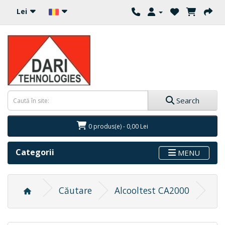
Lei
Search
0 produs(e) - 0,00 Lei
Categorii
MENU
Căutare
Alcooltest CA2000