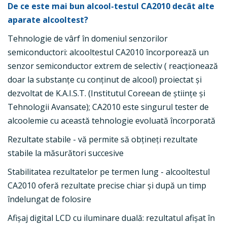
De ce este mai bun alcool-testul CA2010 decât alte
aparate alcooltest?
Tehnologie de vârf în domeniul senzorilor
semiconductori: alcooltestul CA2010 încorporează un
senzor semiconductor extrem de selectiv ( reacționează
doar la substanțe cu conținut de alcool) proiectat şi
dezvoltat de K.A.I.S.T. (Institutul Coreean de ştiinţe şi
Tehnologii Avansate); CA2010 este singurul tester de
alcoolemie cu această tehnologie evoluată încorporată
Rezultate stabile - vă permite să obțineți rezultate
stabile la măsurători succesive
Stabilitatea rezultatelor pe termen lung - alcooltestul
CA2010 oferă rezultate precise chiar şi după un timp
îndelungat de folosire
Afişaj digital LCD cu iluminare duală: rezultatul afişat în