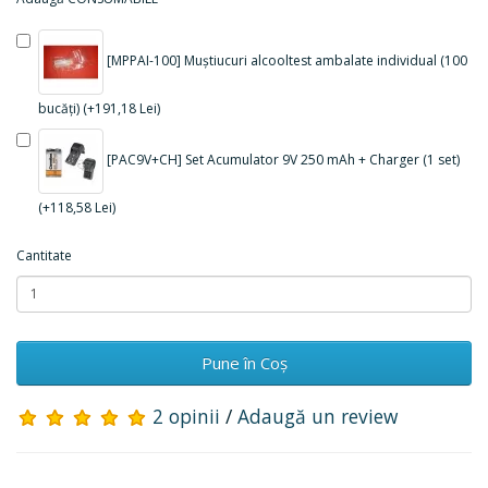
[MPPAI-100] Muștiucuri alcooltest ambalate individual (100
bucăți) (+191,18 Lei)
[PAC9V+CH] Set Acumulator 9V 250 mAh + Charger (1 set)
(+118,58 Lei)
Cantitate
Pune în Coş
2 opinii
/
Adaugă un review