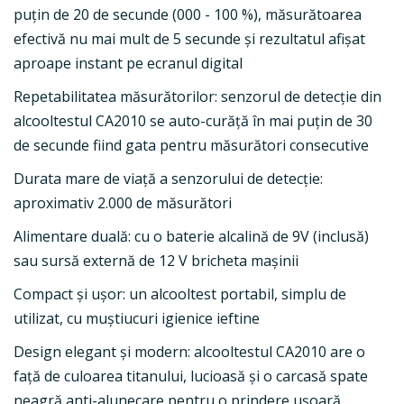
puţin de 20 de secunde (000 - 100 %), măsurătoarea
efectivă nu mai mult de 5 secunde şi rezultatul afișat
aproape instant pe ecranul digital
Repetabilitatea măsurătorilor: senzorul de detecție din
alcooltestul CA2010 se auto-curăţă în mai puţin de 30
de secunde fiind gata pentru măsurători consecutive
Durata mare de viață a senzorului de detecție:
aproximativ 2.000 de măsurători
Alimentare duală: cu o baterie alcalină de 9V (inclusă)
sau sursă externă de 12 V bricheta maşinii
Compact şi uşor: un alcooltest portabil, simplu de
utilizat, cu muștiucuri igienice ieftine
Design elegant şi modern: alcooltestul CA2010 are o
față de culoarea titanului, lucioasă şi o carcasă spate
neagră anti-alunecare pentru o prindere uşoară